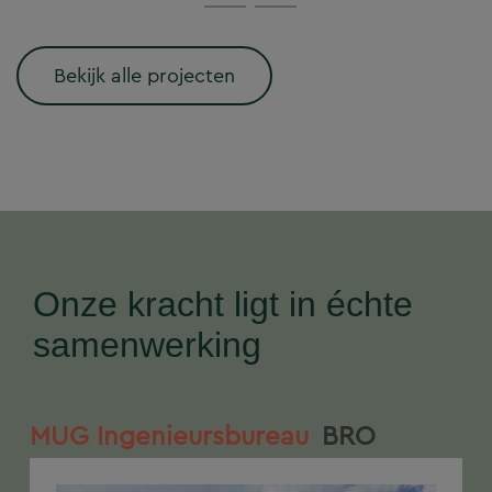
Bekijk alle projecten
Onze kracht ligt in échte
samenwerking
MUG Ingenieursbureau
BRO