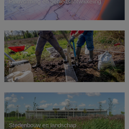
Planvorming en gebiedsontwikkeling
Elke fase van een project vraagt om een
speciale aanpak, of we nu spreken van
het inpassen van nieuwbouw of het
uitbreiden van bestaande plannen.…
Milieu
Bij de ontwikkeling en realisatie van
plannen is milieu altijd een factor om
rekening mee te houden. Als het gaat...
Stedenbouw en landschap