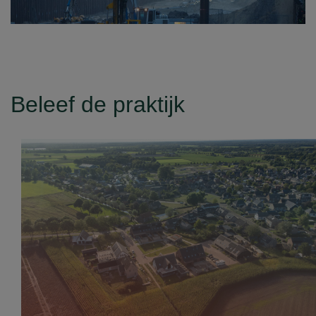
Solide omgevingsmanagement draagt bij
tot een soepel verloop van het
bouwproces. Voor u als opdrachtgever
betekent dit een beter projectresultaat
Beleef de praktijk
èn een positief imago. De…