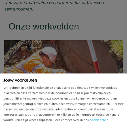
duurzame materialen en natuurinclusief bouwen
samenkomen.
Onze werkvelden
Archeologie
Jouw voorkeuren
Wij gebruiken altijd functionele en analytische cookies. Ook willen we cookies
Bij de ontwikkeling en realisatie van
plaatsen en data verzamelen om de communicatie naar jou makkelijker en
persoonlijker te maken. Met deze cookies en data kunnen wij en derde partijen
plannen is archeologie altijd een factor
jouw internetgedrag binnen en buiten onze website volgen en verzamelen. Hiermee
passen wij en derden onze website, advertenties en communicatie aan jouw
om rekening mee te houden. Om aan
interesses aan. Door op ‘accepteren’ te klikken ga je hiermee akkoord. Je kunt je
uw...
voorkeuren altijd weer aanpassen. Lees er meer over in ons
cookiebeleid
.
Planologische procedures &