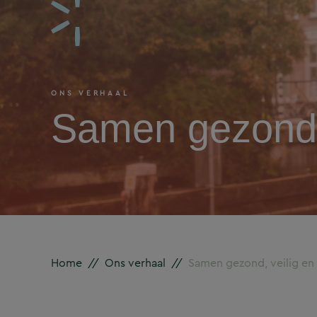
ONS VERHAAL
Samen gezond,
Home
//
Ons verhaal
//
Samen gezond, veilig e