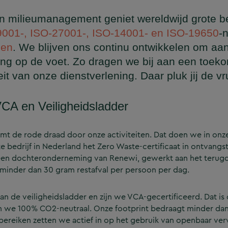
 en milieumanagement geniet wereldwijd grote 
9001-, ISO-27001-, ISO-14001- en ISO-19650
-
men
. We blijven ons continu ontwikkelen om aan
ing op de voet. Zo dragen we bij aan een toek
t van onze dienstverlening. Daar pluk jij de v
CA en Veiligheidsladder
rmt de rode draad door onze activiteiten. Dat doen we in onz
te bedrijf in Nederland het Zero Waste-certificaat in ontvang
en dochteronderneming van Renewi, gewerkt aan het terugd
e minder dan 30 gram restafval per persoon per dag.
an de veiligheidsladder en zijn we VCA-gecertificeerd. Dat is
jn we 100% CO2-neutraal. Onze footprint bedraagt minder dan
 bereiken zetten we actief in op het gebruik van openbaar verv