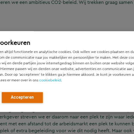
voeren we een ambitieus CO2-beleid. Wij trekken graag same
voorkeuren
den zodanig uit te voeren dat wordt voldaan aan de wettelij
iteit diensten, het vergroten van het veiligheidsbewustzijn en
n altijd functionele en analytische cookies. Ook willen we cookies plaatsen en d
 de keten. De uitvoering van het beleid is uitgewerkt met doe
om de communicatie naar jou makkelijker en persoonlijker te maken. Met deze co
ocumenten en rapportages op het gebied van kwaliteit, veilig
 wij en derde partijen jouw internetgedrag binnen en buiten onze website volg
 Hiermee passen wij en derden onze website, advertenties en communicatie aan
an. Door op ‘accepteren’ te klikken ga je hiermee akkoord. Je kunt je voorkeuren a
Lees er meer over in ons
cookiebeleid
.
Accepteren
ent (SROI) niet alleen een verplichting is, maar vooral een k
rkomgeving vergroten we de diversiteit binnen onze teams, b
 werkgever streven we er daarom naar een plek te zijn waar i
alent met een afstand tot de arbeidsmarkt een plek te kunnen
kplek of extra begeleiding voor wie dit nodig heeft. Maar ook