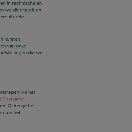
en in technische en
n we diversiteit en
terculturele
ch kunnen
gen van onze
oelstellingen die we
erstrepen we het
de
Duurzame
en. Of ken je het
ten om het