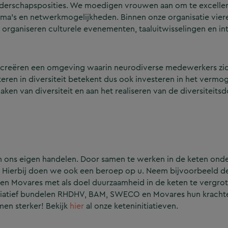
iderschapsposities. We moedigen vrouwen aan om te exceller
a’s en netwerkmogelijkheden. Binnen onze organisatie viere
 organiseren culturele evenementen, taaluitwisselingen en in
We creëren een omgeving waarin neurodiverse medewerkers zi
eren in diversiteit betekent dus ook investeren in het vermo
en van diversiteit en aan het realiseren van de diversiteitsd
n ons eigen handelen. Door samen te werken in de keten ond
. Hierbij doen we ook een beroep op u. Neem bijvoorbeeld 
ea en Movares met als doel duurzaamheid in de keten te vergrot
it initiatief bundelen RHDHV, BAM, SWECO en Movares hun krach
men sterker! Bekijk
hier
al onze keteninitiatieven.