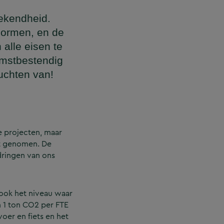
bekendheid.
normen, en de
 alle eisen te
omstbestendig
ruchten van!
e projecten, maar
st genomen. De
ringen van ons
 ook het niveau waar
 1 ton CO2 per FTE
oer en fiets en het