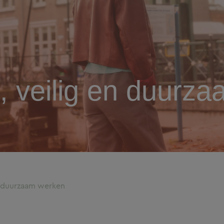
 veilig en duurz
n duurzaam werken