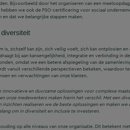
eden. Bijvoorbeeld door het organiseren van een meeloopdag
ls hebben we ook de PSO-certificering voor sociaal ondernem
 en dat we belangrijke stappen maken.
diversiteit
, zichzelf kan zijn, zich veilig voelt, zich kan ontplooien en
raagt bij aan kansengelijkheid, integratie en verbinding in d
den, omdat we een betere afspiegeling van de samenleving z
dt vanuit verschillende perspectieven bekeken, waardoor te
nsen en verwachtingen van onze klanten.
n innovatieve en duurzame oplossingen voor complexe maats
 en onze medewerkers maken hierin het verschil. Met een di
n inzichten realiseren we de beste oplossingen en maken we
ang om in diversiteit en inclusie te investeren.
ing op alle niveaus van onze organisatie. Dit betekent niet 