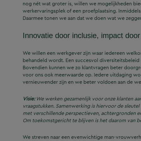
nog nét wat groter is, willen we mogelijkheden bi
werkervaringsplek of een proefplaatsing. Inmidde
Daarmee tonen we aan dat we doen wat we zeggen
Innovatie door inclusie, impact door 
We willen een werkgever zijn waar iedereen welkom is
behandeld wordt. Een succesvol diversiteitsbeleid d
Bovendien kunnen we zo klantvragen beter doorgron
voor ons ook meerwaarde op. Iedere uitdaging wor
vernieuwender zijn en we beter voldoen aan de we
Visie:
We werken gezamenlijk voor onze klanten aa
vraagstukken. Samenwerking is hiervoor de sleutel
met verschillende perspectieven, achtergronden e
Om toekomstgericht te blijven is het daarom van bel
We streven naar een evenwichtige man-vrouwverhoud