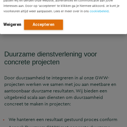
passen wij en derden onze website, advertenties en communicatie aan jouw
interesses aan. Door op ‘accepteren’ te klikken ga je hiermee akkoord. Je kunt je
voorkeuren altijd weer aanpassen. Lees er meer over in ons
cookiebeleid
.
Neem contact op
Weigeren
Accepteren
Duurzame dienstverlening voor
concrete projecten
Door duurzaamheid te integreren in al onze GWW-
projecten werken we samen met jou aan meetbare en
aantoonbaar duurzame resultaten. Wij bieden een
uitgebreid scala aan diensten om duurzaamheid
concreet te maken in projecten:
We hanteren een resultaat gestuurd proces conform