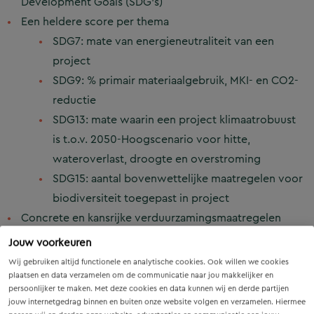
Development Goals (SDG’s)
Een heldere score per thema
SDG7: mate van energieneutraliteit van een
project
SDG9: % primair materiaalgebruik, MKI- en CO2-
reductie
SDG13: mate waarin een project klimaatrobuust
is t.o.v. 2050-Hoogscenario voor hitte,
wateroverlast, droogte en overstroming
SDG15: aantal bovenwettelijke maatregelen voor
biodiversiteit toegepast in project
Concrete en kansrijke verduurzamingsmaatregelen
Praktische handvatten voor vervolgstappen,
Jouw voorkeuren
afgestemd op de projectsituatie
Wij gebruiken altijd functionele en analytische cookies. Ook willen we cookies
plaatsen en data verzamelen om de communicatie naar jou makkelijker en
De Quickscan Duurzaamheid is op maat te maken voor
persoonlijker te maken. Met deze cookies en data kunnen wij en derde partijen
andere SDG’s en/of andere duurzame doelen en KPI’s.
jouw internetgedrag binnen en buiten onze website volgen en verzamelen. Hiermee