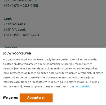
5211 AK Den Bosch
+31 (0)73 – 208 9155
Leek
Zernikelaan 8
9351 VA Leek
+31 (0)59 – 455 2420
Utrecht
Jouw voorkeuren
Jaarbeursboulevard 280
3521 BC Utrecht
Wij gebruiken altijd functionele en analytische cookies. Ook willen we cookies
+31 (0)30 – 265 5555
plaatsen en data verzamelen om de communicatie naar jou makkelijker en
persoonlijker te maken. Met deze cookies en data kunnen wij en derde partijen
jouw internetgedrag binnen en buiten onze website volgen en verzamelen. Hiermee
Raalte
passen wij en derden onze website, advertenties en communicatie aan jouw
Barkstraat 5
interesses aan. Door op ‘accepteren’ te klikken ga je hiermee akkoord. Je kunt je
voorkeuren altijd weer aanpassen. Lees er meer over in ons
cookiebeleid
.
8102 GV Raalte
0572 360 998
Weigeren
Accepteren