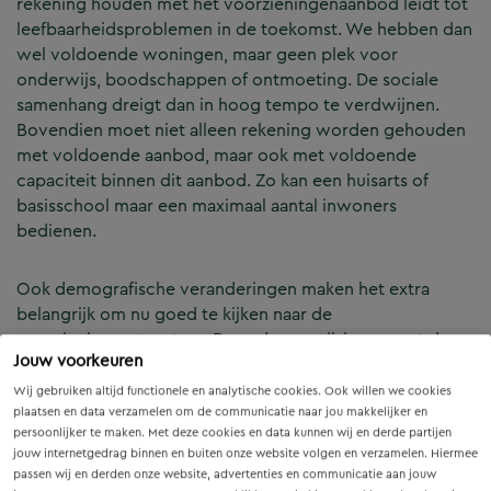
rekening houden met het voorzieningenaanbod leidt tot
leefbaarheidsproblemen in de toekomst. We hebben dan
wel voldoende woningen, maar geen plek voor
onderwijs, boodschappen of ontmoeting. De sociale
samenhang dreigt dan in hoog tempo te verdwijnen.
Bovendien moet niet alleen rekening worden gehouden
met voldoende aanbod, maar ook met voldoende
capaciteit binnen dit aanbod. Zo kan een huisarts of
basisschool maar een maximaal aantal inwoners
bedienen.
Ook demografische veranderingen maken het extra
belangrijk om nu goed te kijken naar de
voorzieningenstructuur. Door de vergrijzing neemt de
Jouw voorkeuren
vraag aan voorzieningen dichtbij huis toe. Inwoners zijn
minder mobiel en kunnen minder grote afstanden
Wij gebruiken altijd functionele en analytische cookies. Ook willen we cookies
afleggen. Extra nadruk ligt hierbij op de bereikbaarheid
plaatsen en data verzamelen om de communicatie naar jou makkelijker en
persoonlijker te maken. Met deze cookies en data kunnen wij en derde partijen
van de gezondheidszorg. Ook de trend naar kleinere
jouw internetgedrag binnen en buiten onze website volgen en verzamelen. Hiermee
huishoudens heeft invloed op de
passen wij en derden onze website, advertenties en communicatie aan jouw
voorzieningenstructuur. Zo ontstaat meer behoefte om