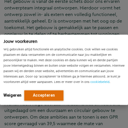
Het gebouw is vanaf de eerste schets door ons ervaren
ontwerp­team integraal ontworpen. Hierdoor vormt het
ontwerp zowel in- als extern een volledig functioneel,
aantrekkelijk geheel. Er is ontworpen met het oog op de
toekomst. Het gebouw is gemakkelijk aan te passen en
opnieuw in te delen of te herbestemmen tot woningen
of kantoren. Zo is bijvoorbeeld de voertuigenloods
Jouw voorkeuren
uitgevoerd in een dubbele woningbouwhoogte in plaats
Wij gebruiken altijd functionele en analytische cookies. Ook willen we cookies
van de minimaal vereiste hoogte voor deze functie. De
plaatsen en data verzamelen om de communicatie naar jou makkelijker en
constructie is een ruim opgezet, vast raamwerk
persoonlijker te maken. Met deze cookies en data kunnen wij en derde partijen
jouw internetgedrag binnen en buiten onze website volgen en verzamelen. Hiermee
waarbinnen wanden en geveldelen eenvoudig zijn aan te
passen wij en derden onze website, advertenties en communicatie aan jouw
passen.
interesses aan. Door op ‘accepteren’ te klikken ga je hiermee akkoord. Je kunt je
voorkeuren altijd weer aanpassen. Lees er meer over in ons
cookiebeleid
.
Ambitieniveau duurzaamheid en circulariteit
Weigeren
Accepteren
ProRail heeft hoge duurzaamheidsambities en heeft ons
uitgedaagd om een duurzaam en circulair gebouw te
ontwerpen. Om deze ambities aan te tonen is een GPR
score gevraagd van 39,5 waarmee de mate van