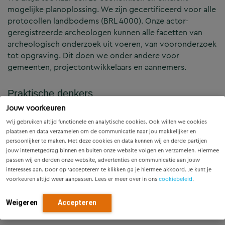
mogelijke planoplossing. We zijn gecertificeerd voor alle
protocollen landbodems (BRL 4000). Onze actor-
geregistreerde archeologen kunnen alle facetten van
archeologisch onderzoek uit voeren, van vooronderzoek
tot opgraving. Dit doen we onder andere voor
gemeenten, projectontwikkelaars en aannemers.
Praktische denkers
Jouw voorkeuren
Archeologisch onderzoek en bijhorend advies gaat ook
Wij gebruiken altijd functionele en analytische cookies. Ook willen we cookies
over de kunst om de ander te verstaan. Wat vindt het
plaatsen en data verzamelen om de communicatie naar jou makkelijker en
persoonlijker te maken. Met deze cookies en data kunnen wij en derde partijen
bevoegd gezag belangrijk, hoe staat u erin en wat zijn de
jouw internetgedrag binnen en buiten onze website volgen en verzamelen. Hiermee
mogelijkheden binnen wettelijke spelregels? Elk belang
passen wij en derden onze website, advertenties en communicatie aan jouw
is anders, maar wetten en regels zijn dit niet. Daarom
interesses aan. Door op ‘accepteren’ te klikken ga je hiermee akkoord. Je kunt je
zorgen we zoveel mogelijk voor een oplossing waarmee
voorkeuren altijd weer aanpassen. Lees er meer over in ons
cookiebeleid
.
iedereen verder kan.
Weigeren
Accepteren
De kracht van de samenwerken