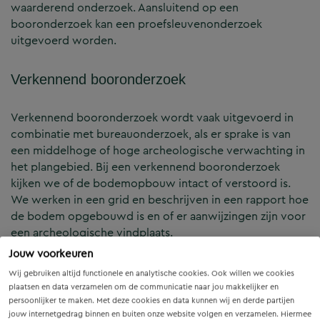
waarderend onderzoek. Aansluitend op een
booronderzoek kan een proefsleuvenonderzoek
uitgevoerd worden.
Verkennend booronderzoek
Verkennend booronderzoek wordt vaak uitgevoerd in
combinatie met bureauonderzoek, als er sprake is van
een middelhoge of hoge archeologische verwachting in
het plangebied. Bij een verkennend booronderzoek
kijken we of de bodemopbouw intact of verstoord is.
We werken in een grid en beschrijven in een rapport hoe
de bodem opgebouwd is en of er aanwijzingen zijn voor
een archeologische vindplaats.
Jouw voorkeuren
Karterend booronderzoek
Wij gebruiken altijd functionele en analytische cookies. Ook willen we cookies
plaatsen en data verzamelen om de communicatie naar jou makkelijker en
persoonlijker te maken. Met deze cookies en data kunnen wij en derde partijen
Bij een karterend booronderzoek wordt onderzocht of
jouw internetgedrag binnen en buiten onze website volgen en verzamelen. Hiermee