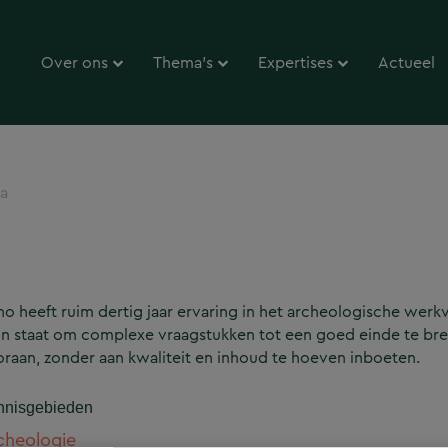
Over ons
Thema’s
Expertises
Actueel
a
o heeft ruim dertig jaar ervaring in het archeologische werkv
 in staat om complexe vraagstukken tot een goed einde te bren
raan, zonder aan kwaliteit en inhoud te hoeven inboeten.
nnisgebieden
cheologie