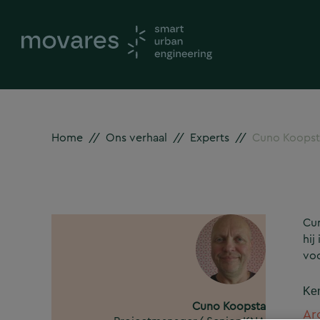
Home
//
Ons verhaal
//
Experts
//
Cuno Koopst
Cun
hij
voo
Ke
Cuno Koopsta
Ar