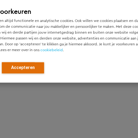
voorkeuren
cheologisch bureauonderzoek
n altijd functionele en analytische cookies. Ook willen we cookies plaatsen en d
cheologische begeleiding
om de communicatie naar jou makkelijker en persoonlijker te maken. Met deze co
 wij en derde partijen jouw internetgedrag binnen en buiten onze website volg
 Hiermee passen wij en derden onze website, advertenties en communicatie aan
cheologische opgravingen
an. Door op ‘accepteren’ te klikken ga je hiermee akkoord. Je kunt je voorkeuren a
Lees er meer over in ons
cookiebeleid
.
oronderzoek en proefsleuven
Accepteren