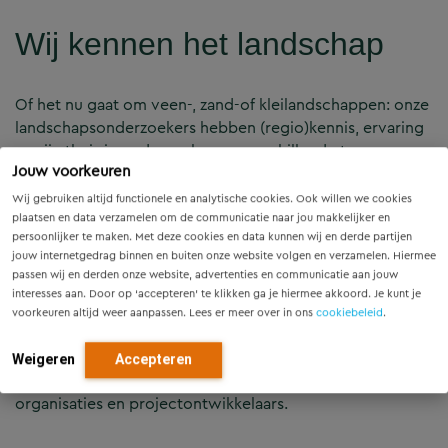
Wij kennen het landschap
Of het nu gaat om veen-, zand-of kleilandschappen: onze
landschapsonderzoekers hebben (regio)kennis, ervaring
en zijn thuis in onderzoek naar verschillende typen
Jouw voorkeuren
landschappen en cultuurhistorische elementen. Dit
resulteert in betrouwbare onderzoeken en
Wij gebruiken altijd functionele en analytische cookies. Ook willen we cookies
onderbouwde keuzes. En in rapportages met helder
plaatsen en data verzamelen om de communicatie naar jou makkelijker en
persoonlijker te maken. Met deze cookies en data kunnen wij en derde partijen
kaartmateriaal, duidelijke conclusies en aanbevelingen.
jouw internetgedrag binnen en buiten onze website volgen en verzamelen. Hiermee
Hierbij werken we altijd toe naar een zo economisch en
passen wij en derden onze website, advertenties en communicatie aan jouw
efficiënt mogelijke planoplossing. Onze
interesses aan. Door op ‘accepteren’ te klikken ga je hiermee akkoord. Je kunt je
landschapsonderzoekers kunnen alle facetten van
voorkeuren altijd weer aanpassen. Lees er meer over in ons
cookiebeleid
.
cultuurhistorisch onderzoek uit te voeren, van quickscan
tot inventarisatie, waardestelling en advies. Dit doen we
Weigeren
Accepteren
voor gemeenten, provincies, terreinbeheerders, ideële
organisaties en projectontwikkelaars.