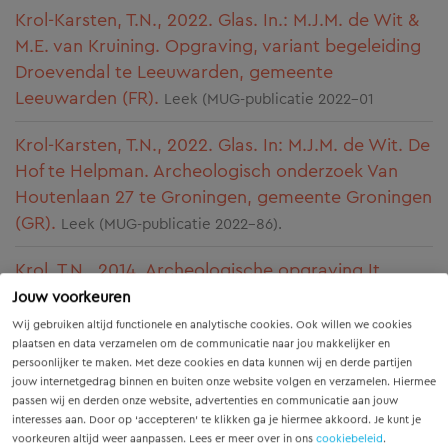
Krol-Karsten, T.N., 2022. Glas. In.: M.J.M. de Wit &
M.E. van Kruining. Opgraving, variant begeleiding
Droevendal te Leeuwarden, gemeente
Leeuwarden (FR).
Leek (MUG-publicatie 2022-01
Krol-Karsten, T.N., 2022. Glas. In: M.J.M. de Wit. De
Hof te Helpman. Archeologisch onderzoek Van
Houtenlaan 27 te Groningen, gemeente Groningen
(GR).
Leek (MUG-publicatie 2022-86).
Krol, T.N., 2014. Archeologische opgraving It
Noard 99-107 te Workum, gemeente Súdwest-
Jouw voorkeuren
Fryslân (FR).
Leek (MUG-publicatie 2014-74).
Wij gebruiken altijd functionele en analytische cookies. Ook willen we cookies
plaatsen en data verzamelen om de communicatie naar jou makkelijker en
persoonlijker te maken. Met deze cookies en data kunnen wij en derde partijen
Krol, T.N., 2013. Archeologische opgraving
jouw internetgedrag binnen en buiten onze website volgen en verzamelen. Hiermee
Helperzoom, spoorverbreding, te Groningen,
passen wij en derden onze website, advertenties en communicatie aan jouw
gemeente Groningen (GR).
Leek (MUG-publicatie
interesses aan. Door op ‘accepteren’ te klikken ga je hiermee akkoord. Je kunt je
voorkeuren altijd weer aanpassen. Lees er meer over in ons
cookiebeleid
.