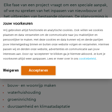
Elke fase van een project vraagt om een speciale aanpak,
of we nu spreken van het inpassen van nieuwbouw of
het uitbreiden van bestaande plannen. De planvorming is
een essentiële schakel in dit proces om te komen tot een
Jouw voorkeuren
gedegen en gedragen plan. Elk project verdient
Wij gebruiken altijd functionele en analytische cookies. Ook willen we cookies
maatwerk!
plaatsen en data verzamelen om de communicatie naar jou makkelijker en
persoonlijker te maken. Met deze cookies en data kunnen wij en derde partijen
jouw internetgedrag binnen en buiten onze website volgen en verzamelen. Hiermee
Samen met u doorlopen we dit proces stap voor stap.
passen wij en derden onze website, advertenties en communicatie aan jouw
Gaat het om inpassing in bestaande infrastructuur of juist
interesses aan. Door op ‘accepteren’ te klikken ga je hiermee akkoord. Je kunt je
om nieuwbouw, wij helpen u graag.
voorkeuren altijd weer aanpassen. Lees er meer over in ons
cookiebeleid
.
Weigeren
Accepteren
Onze collega’s ondersteunen en adviseren u graag bij:
bouw- en woonrijp maken
waterhuishouding
groeninrichting
duurzaamheid en klimaatadaptatie