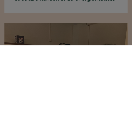
Tijdens de Week van de Circulaire
Economie staat één vraag centraal:
hoe kunnen we slimmer omgaan met
materialen, kosten en...