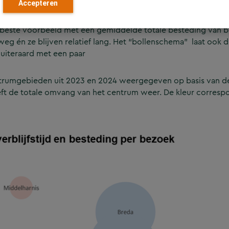
Accepteren
r weg aantrekken én waar bezoekers lang verblijven, weten 
t beste voorbeeld met een gemiddelde totale besteding van bi
eg én ze blijven relatief lang. Het “bollenschema” laat ook d
, uiteraard met een paar
entrumgebieden uit 2023 en 2024 weergegeven op basis van de 
eeft de totale omvang van het centrum weer. De kleur corres