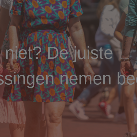
 niet? De juiste
lissingen nemen b