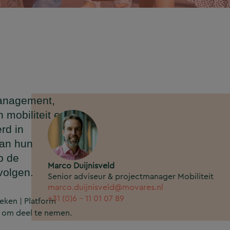
management,
mobiliteit en
rd in
van hun
p de
Marco Duijnisveld
 volgen.
Senior adviseur & projectmanager Mobiliteit
marco.duijnisveld@movares.nl
+31 (0)6 - 11 01 07 89
eken | Platform
n om deel te nemen.