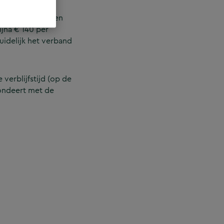
over het algemeen
jna € 140 per
uidelijk het verband
verblijfstijd (op de
pondeert met de