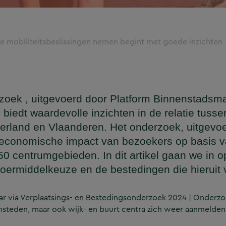
iste mobiliteitsbeslissingen nemen begint met goede inzichten
rzoek , uitgevoerd door Platform Binnenstads
dt waardevolle inzichten in de relatie tussen 
rland en Vlaanderen. Het onderzoek, uitgevoe
e economische impact van bezoekers op basis 
50 centrumgebieden. In dit artikel gaan we in o
rvoermiddelkeuze en de bestedingen die hieruit
baar via Verplaatsings- en Bestedingsonderzoek 2024 | Onderzo
steden, maar ook wijk- en buurt centra zich weer aanmelde