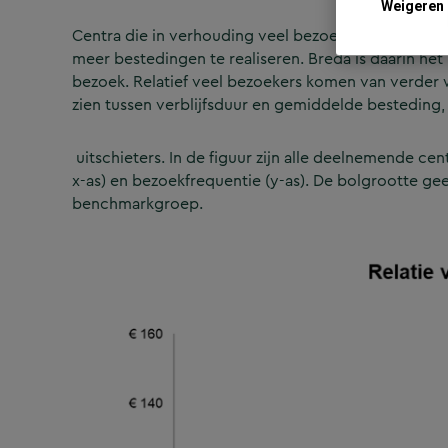
Weigeren
Centra die in verhouding veel bezoekers van verde
meer bestedingen te realiseren. Breda is daarin he
bezoek. Relatief veel bezoekers komen van verder w
zien tussen verblijfsduur en gemiddelde besteding
uitschieters. In de figuur zijn alle deelnemende c
x-as) en bezoekfrequentie (y-as). De bolgrootte g
benchmarkgroep.