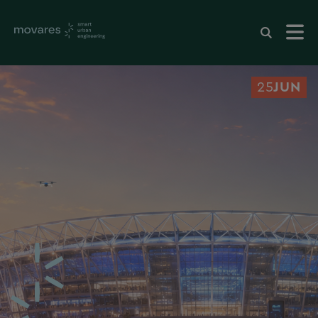
25
JUN