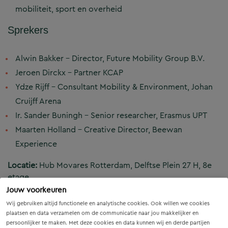
mobiliteit, sport en overheid
Sprekers
Alwin Bakker – Director, Future Mobility Group B.V.
Jeroen Dirckx – Partner KCAP
Ydze Rijff – Consultant Mobility & Environment, Johan
Cruijff Arena
Ir. Sander Buningh – Senior researcher, Erasmus UPT
Maarten Holland – Creative Director, Beewan
Experience
Locatie:
Hub Movares Rotterdam, Delftse Plein 27 H, 8e
etage
Datum:
25 juni
Jouw voorkeuren
Tijd:
15.00 – 17.30 uur (incl. borrel)
Wij gebruiken altijd functionele en analytische cookies. Ook willen we cookies
plaatsen en data verzamelen om de communicatie naar jou makkelijker en
persoonlijker te maken. Met deze cookies en data kunnen wij en derde partijen
Wil je er bij zijn? Meld je aan via de onderstaande