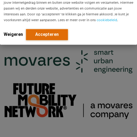
jouw internetgedrag binnen en buiten onze website volgen en verzamelen. Hiermee
aanmeldpagina.
passen wij en derden onze website, advertenties en communicatie aan jouw
interesses aan. Door op ‘accepteren’ te klikken ga je hiermee akkoord. Je kunt je
voorkeuren altijd weer aanpassen. Lees er meer over in ons
cookiebeleid
.
We kijken ernaar uit je te ontvangen en samen te
bouwen aan stadiongebieden die economisch sterker,
Weigeren
Accepteren
duurzamer en toekomstbestendig zijn.