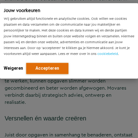
Het Financieele Dagblad
delen Barbara Visser (CEO
Jouw voorkeuren
Movares), Desirée Uitzetter (directeur marktunit Ruimte)
en Jeroen Schinkel (afdelingsmanager Strategie en
Wij gebruiken altijd functionele en analytische cookies. Ook willen we cookies
plaatsen en data verzamelen om de communicatie naar jou makkelijker en
Concepten) waarom een traditionele aanpak niet langer
persoonlijker te maken. Met deze cookies en data kunnen wij en derde partijen
volstaat.
jouw internetgedrag binnen en buiten onze website volgen en verzamelen. Hiermee
passen wij en derden onze website, advertenties en communicatie aan jouw
interesses aan. Door op ‘accepteren’ te klikken ga je hiermee akkoord. Je kunt je
Anders samenwerken
voorkeuren altijd weer aanpassen. Lees er meer over in ons
cookiebeleid
.
De toenemende complexiteit vraagt om een andere
Weigeren
Accepteren
aanpak. Door integraal, vroegtijdig en ketenbreed samen
te werken, kunnen opgaven slimmer worden
gecombineerd en beter worden afgewogen. Movares
verbindt daarbij strategisch advies, ontwerp en
realisatie.
Versnellen én waarde creëren
Juist door opgaven in samenhang te benaderen, ontstaat