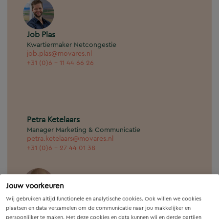
Job Plas
Kwartiermaker Netcongestie
job.plas@movares.nl
+31 (0)6 - 11 44 66 26
Petra Ketelaars
Manager Marketing & Communicatie
petra.ketelaars@movares.nl
+31 (0)6 - 27 44 01 38
Jouw voorkeuren
Wij gebruiken altijd functionele en analytische cookies. Ook willen we cookies
Cuno Koopsta
plaatsen en data verzamelen om de communicatie naar jou makkelijker en
Projectmanager/ Senior KNA archeoloog
persoonlijker te maken. Met deze cookies en data kunnen wij en derde partijen