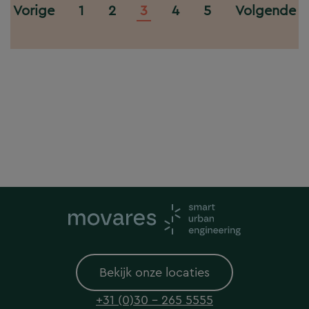
Vorige
1
2
3
4
5
Volgende
Bekijk onze locaties
+31 (0)30 - 265 5555