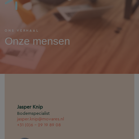
ONS VERHAAL
Onze mensen
Jasper Knip
Bodemspecialist
jasper.knip@movares.nl
+31 (0)6 - 29 19 89 08