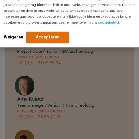
cuno.koopstra@movares.nl
jouw internetgedrag binnen en buiten onze website volgen en verzamelen. Hiermee
+31 (0)6 - 11 03 97 37
passen wij en derden onze website, advertenties en communicatie aan jouw
interesses aan. Door op ‘accepteren’ te klikken ga je hiermee akkoord. Je kunt je
voorkeuren altijd weer aanpassen. Lees er meer over in ons
cookiebeleid
.
Weigeren
Accepteren
Tessa Krol-Karsten
Projectleider/ Senior KNA archeoloog
tessa.krol@movares.nl
+31 (0)6 - 31 02 52 34
Amy Kuiper
Teammanager/Senior KNA archeoloog
amy.kuiper@movares.nl
+31 (0)6 - 25 58 49 82