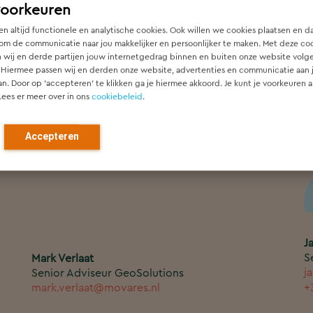
voorkeuren
n altijd functionele en analytische cookies. Ook willen we cookies plaatsen en d
om de communicatie naar jou makkelijker en persoonlijker te maken. Met deze co
 wij en derde partijen jouw internetgedrag binnen en buiten onze website volg
 Hiermee passen wij en derden onze website, advertenties en communicatie aan
an. Door op ‘accepteren’ te klikken ga je hiermee akkoord. Je kunt je voorkeuren a
T
Lees er meer over in ons
cookiebeleid
.
E
Jan Hemrica
t
Senior adviseur energietransitie
jan.hemrica@movares.com
+
Accepteren
J
S
Mark Verlaat
j
Senior Adviseur GeoSolutions
mark.verlaat@movares.nl
+