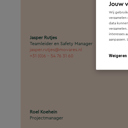
Jouw 
Wij gebruike
verzamelen 
data kunnen
verzamelen.
interesses a
Jasper Rutjes
aanpassen. 
Teamleider en Safety Manager
jasper.rutjes@movares.nl
+31 (0)6 - 54 76 31 60
Weigeren
Roel Koehein
Projectmanager