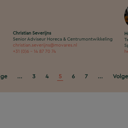
Christian Severijns
H
Senior Adviseur Horeca & Centrumontwikkeling
T
christian.severijns@movares.nl
S
+31 (0)6 - 14 87 70 74
h
ige
...
3
4
5
6
7
...
Volg