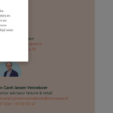
ata
okies en
en en
 jouw
ltijd weer
amara Stuij
cologisch Adviseur
amara.stuij@movares.nl
31 (0)6 - 25 35 54 73
an Carel Jansen Venneboer
enior adviseur leisure & retail
ancarel.jansenvenneboer@movares.nl
31 (0)6 - 15 02 53 41