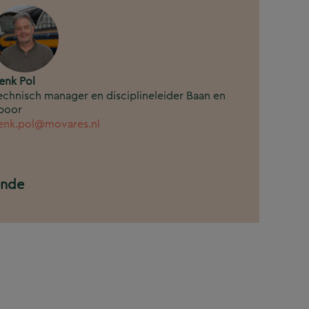
enk Pol
echnisch manager en disciplineleider Baan en
poor
enk.pol@movares.nl
ende