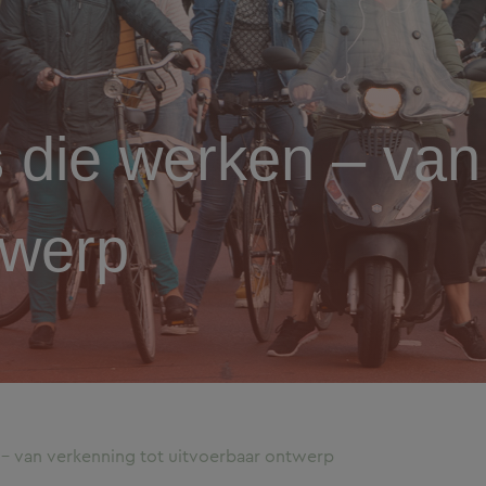
s die werken – van
twerp
 – van verkenning tot uitvoerbaar ontwerp