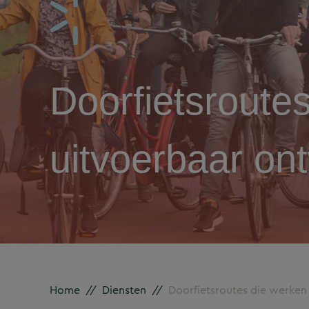
Doorfietsroute
uitvoerbaar on
Home
//
Diensten
//
Doorfietsroutes die werken