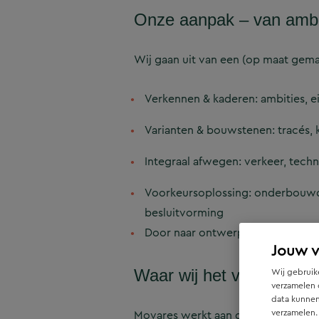
Onze aanpak – van ambit
Wij gaan uit van een (op maat gem
Verkennen & kaderen: ambities, 
Varianten & bouwstenen: tracés,
Integraal afwegen: verkeer, tech
Voorkeursoplossing: onderbouwd, u
besluitvorming
Door naar ontwerp & realisatie: v
Jouw 
Wij gebruike
Waar wij het verschil m
verzamelen 
data kunnen
verzamelen.
Movares werkt aan doorfietsroutes m