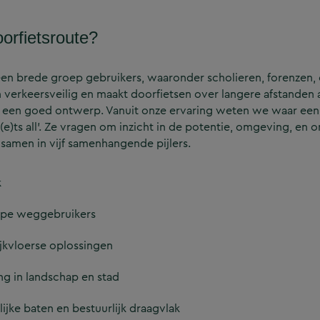
orfietsroute?
en brede groep gebruikers, waaronder scholieren, forenzen, e
en verkeersveilig en maakt doorfietsen over langere afstanden 
 een goed ontwerp. Vanuit onze ervaring weten we waar een
i(e)ts all’. Ze vragen om inzicht in de potentie, omgeving, en o
samen in vijf samenhangende pijlers.
k
 type weggebruikers
ijkvloerse oplossingen
ng in landschap en stad
ijke baten en bestuurlijk draagvlak