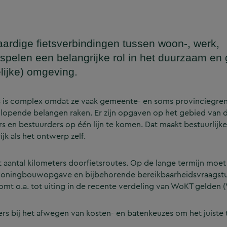
aardige fietsverbindingen tussen woon-, werk,
 spelen een belangrijke rol in het duurzaam e
lijke) omgeving.
 is complex omdat ze vaak gemeente- en soms provinciegre
nlopende belangen raken. Er zijn opgaven op het gebied van d
s en bestuurders op één lijn te komen. Dat maakt bestuurlij
jk als het ontwerp zelf.
t aantal kilometers doorfietsroutes. Op de lange termijn moe
oningbouwopgave en bijbehorende bereikbaarheidsvraagstuk
t komt o.a. tot uiting in de recente verdeling van WoKT gelde
 bij het afwegen van kosten- en batenkeuzes om het juiste t