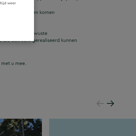
ltijd weer
 In onze ontwerpen komen
eheel. We
we tot kostenbewuste
es die ook echt gerealiseerd kunnen
g met u mee.