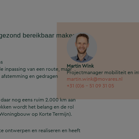
n gezond bereikbaar maken
ns
Martin Wink
e inpassing van een route, maar
Projectmanager mobiliteit en in
ke afstemming en gedragen
martin.wink@movares.nl
+31 (0)6 - 51 09 31 05
t daar nog eens ruim 2.000 km aan
ken wordt het belang en de rol
n (Woningbouw op Korte Termijn).
e ontwerpen en realiseren en heeft