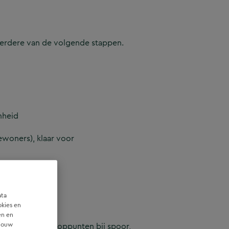
meerdere van de volgende stappen.
amheid
ewoners), klaar voor
ata
okies en
en en
 jouw
 in complexe knooppunten bij spoor,