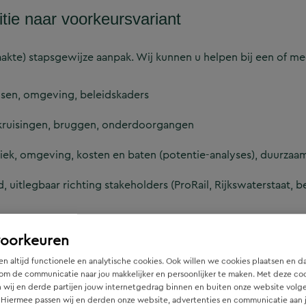
ie naar voorkeursvariant
aakte) stapsgewijze aanpak. Wij kunnen u helpen bij een of 
eisen, omgeving, beleidskaders
 kruisingen, bruggen, onderdoorgangen
niek, omgeving, kosten en baten (potentie-analyses), duurza
itlegbaar richting stakeholders (ProRail, Rijkswaterstaat, b
an (inpassings)schets tot definitief ontwerp
voorkeuren
n altijd functionele en analytische cookies. Ook willen we cookies plaatsen en d
aken
om de communicatie naar jou makkelijker en persoonlijker te maken. Met deze co
 wij en derde partijen jouw internetgedrag binnen en buiten onze website volg
 Hiermee passen wij en derden onze website, advertenties en communicatie aan
et een integrale en multidisciplinaire aanpak. We zijn sterk