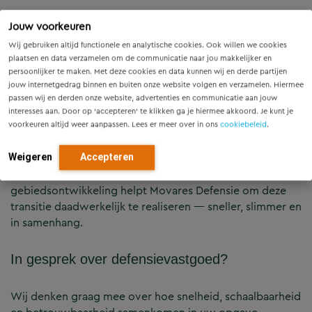
Samen bouwen aan de Defensiebasis van de
Jouw voorkeuren
toekomst
Wij gebruiken altijd functionele en analytische cookies. Ook willen we cookies
plaatsen en data verzamelen om de communicatie naar jou makkelijker en
Defensie werkt steeds meer vanuit herhaalbare
persoonlijker te maken. Met deze cookies en data kunnen wij en derde partijen
jouw internetgedrag binnen en buiten onze website volgen en verzamelen. Hiermee
gebouwconcepten en industriële bouwstromen.
passen wij en derden onze website, advertenties en communicatie aan jouw
Tegelijkertijd vraagt de Defensiebasis van de toekomst
interesses aan. Door op ‘accepteren’ te klikken ga je hiermee akkoord. Je kunt je
om locaties die operationeel effectief, duurzaam en
voorkeuren altijd weer aanpassen. Lees er meer over in ons
cookiebeleid
.
flexibel zijn.
Weigeren
Accepteren
Met onze kennis van gebouwen, infrastructuur en
gebiedsontwikkeling helpt Movares Defensie om deze
transitie daadwerkelijk te realiseren — sneller, slimmer en
in samenhang.
In gesprek over defensievastgoed?
Wij denken graag mee over hoe snelheid, schaalbaarheid