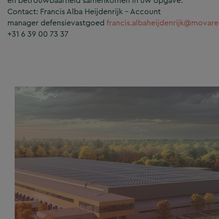
en betrouwbaarheid samenkomen in uw opgave.
Contact: Francis Alba Heijdenrijk – Account
manager defensievastgoed
francis.albaheijdenrijk@movare
+31 6 39 00 73 37