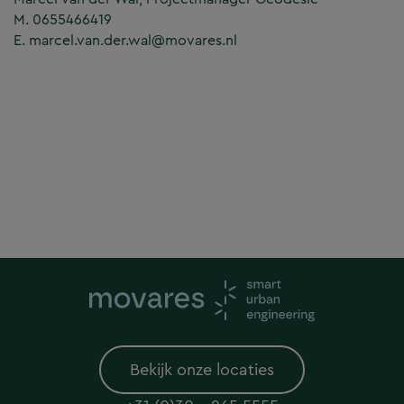
M. 0655466419
E. marcel.van.der.wal@movares.nl
Bekijk onze locaties