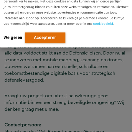
persoonlijker te maken. Met deze cookies en data kunnen wij en derde partijen
Movares Geosolutions levert al jarenlang
jouw internetgedrag binnen en buiten onze website volgen en verzamelen. Hiermee
nauwkeurige geo-data en metingen op militaire locaties.
passen wij en derden onze website, advertenties en communicatie aan jouw
Met high-end apparatuur brengen wij zelfs de meest
interesses aan. Door op ‘accepteren’ te klikken ga je hiermee akkoord. Je kunt je
complexe of streng beveiligde omgevingen
voorkeuren altijd weer aanpassen. Lees er meer over in ons
cookiebeleid
.
betrouwbaar in kaart.
Weigeren
Accepteren
Veiligheid en protocolbeheersing staan hierbij voorop;
alle data voldoet strikt aan de Defensie-eisen. Door nu al
te innoveren met mobile mapping, scanning en drones,
bouwen we samen aan een snelle, schaalbare en
toekomstbestendige digitale basis voor strategisch
defensievastgoed.
Vraagt uw project om uiterst nauwkeurige geo-
informatie binnen een streng beveiligde omgeving? Wij
denken graag met u mee.
Contactpersoon:
Marcel van der Wal, Projectmanager Geodesie