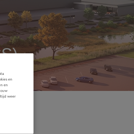
CS)
ata
okies en
en en
 jouw
ltijd weer