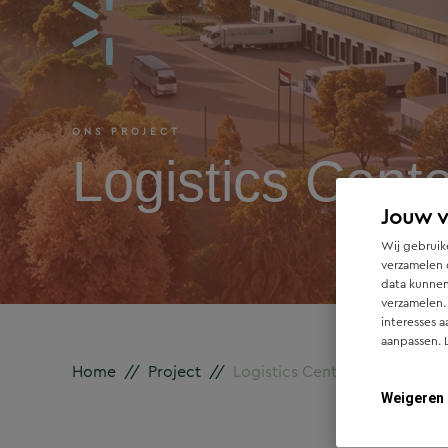
ONS PROJECT
Logistics Cent
Jouw 
Wij gebruike
verzamelen 
data kunnen
verzamelen.
interesses a
aanpassen. 
Home
//
Project
//
Logistics Center Soesterberg
Weigeren