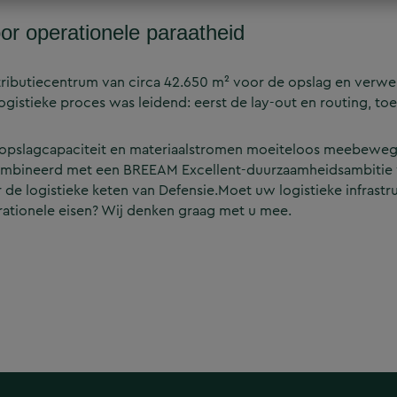
voor operationele paraatheid
ributiecentrum van circa 42.650 m² voor de opslag en verwe
logistieke proces was leidend: eerst de lay-out en routing, t
arin opslagcapaciteit en materiaalstromen moeiteloos meebewe
mbineerd met een BREEAM Excellent-duurzaamheidsambitie 
e logistieke keten van Defensie.Moet uw logistieke infrastr
tionele eisen? Wij denken graag met u mee.