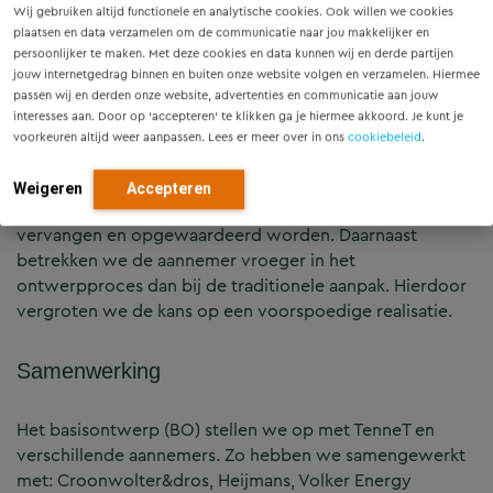
toegepast, te weten in Breda, Maarheeze, Veenendaal en
Wij gebruiken altijd functionele en analytische cookies. Ook willen we cookies
plaatsen en data verzamelen om de communicatie naar jou makkelijker en
Alblasserdam.
persoonlijker te maken. Met deze cookies en data kunnen wij en derde partijen
jouw internetgedrag binnen en buiten onze website volgen en verzamelen. Hiermee
passen wij en derden onze website, advertenties en communicatie aan jouw
Korte doorlooptijd
interesses aan. Door op ‘accepteren’ te klikken ga je hiermee akkoord. Je kunt je
voorkeuren altijd weer aanpassen. Lees er meer over in ons
cookiebeleid
.
Door gebruik te maken van standaardisatie is de
doorlooptijd van de projecten korter dan gebruikelijk.
Weigeren
Accepteren
Hierdoor kunnen er sneller en meer stations worden
vervangen en opgewaardeerd worden. Daarnaast
betrekken we de aannemer vroeger in het
ontwerpproces dan bij de traditionele aanpak. Hierdoor
vergroten we de kans op een voorspoedige realisatie.
Samenwerking
Het basisontwerp (BO) stellen we op met TenneT en
verschillende aannemers. Zo hebben we samengewerkt
met: Croonwolter&dros, Heijmans, Volker Energy