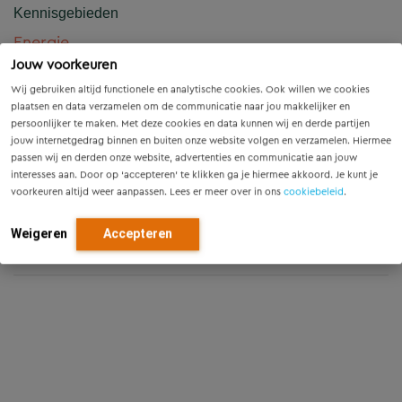
Kennisgebieden
Energie
Jouw voorkeuren
Infrastructuur
Wij gebruiken altijd functionele en analytische cookies. Ook willen we cookies
plaatsen en data verzamelen om de communicatie naar jou makkelijker en
persoonlijker te maken. Met deze cookies en data kunnen wij en derde partijen
Projecten
jouw internetgedrag binnen en buiten onze website volgen en verzamelen. Hiermee
passen wij en derden onze website, advertenties en communicatie aan jouw
CE-markering Stormvloedkering Ramspol
interesses aan. Door op ‘accepteren’ te klikken ga je hiermee akkoord. Je kunt je
voorkeuren altijd weer aanpassen. Lees er meer over in ons
cookiebeleid
.
Onderzoek naar effectiviteit van
inkoopinstrumenten voor emissieloze
Weigeren
Accepteren
bouwlogistiek en (bouw)materieel