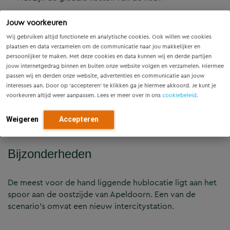
Na het in kaart brengen van de problematiek, wensen en
Jouw voorkeuren
ambities hebben we een ambitiesessie georganiseerd
Wij gebruiken altijd functionele en analytische cookies. Ook willen we cookies
met de ambtelijke werkgroep. We hebben stakeholders
plaatsen en data verzamelen om de communicatie naar jou makkelijker en
en experts geïnterviewd waaronder het ministerie van
persoonlijker te maken. Met deze cookies en data kunnen wij en derde partijen
IenW, provincie Gelderland, NS, ProRail en marktpartijen.
jouw internetgedrag binnen en buiten onze website volgen en verzamelen. Hiermee
passen wij en derden onze website, advertenties en communicatie aan jouw
Daarnaast hebben we bestaand beleid en toekomstige
interesses aan. Door op ‘accepteren’ te klikken ga je hiermee akkoord. Je kunt je
ontwikkelingen geanalyseerd, diverse scenario’s
voorkeuren altijd weer aanpassen. Lees er meer over in ons
cookiebeleid
.
opgesteld en doorgerekend en overleg gevoerd met de
wethouder en directeuren van Apeldoorn en een
Weigeren
Accepteren
ambtelijke werkgroep.
Bijzonderheden
De meest voor de hand liggende hublocatie ligt aan het
spoor aan de oostzijde van Apeldoorn. Een van de
scenario’s omvat een nieuw intercitystation.