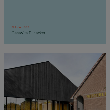
BLAUWHOED
CasaVita Pijnacker
Een groene omgeving, waar je gelukkig en
gezond kan leven. Waar je samen met de buurt
omziet naar de ander....