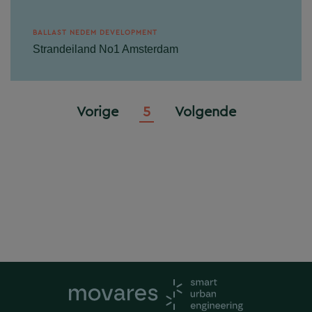
BALLAST NEDEM DEVELOPMENT
Strandeiland No1 Amsterdam
Gevestigd aan het IJ is Strandeiland de nieuwe
stadswijk voor 20.000 Amsterdammers. Het
wordt met 8.000 woningen één van de...
Vorige
5
Volgende