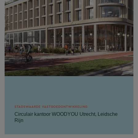
STADSWAARDE VASTGOEDONTWIKKELING
Circulair kantoor WOODYOU Utrecht, Leidsche
Rijn
Gemeente Utrecht wenst op Kavel D5 Leidsche
Rijn te Utrecht een hoogwaardig kantoor