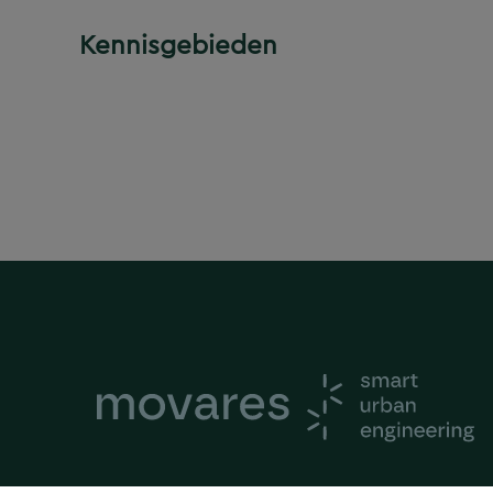
Kennisgebieden