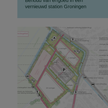
Behoud van erfgoed in een
vernieuwd station Groningen
Station Groningen heeft de afgelopen jaren
een metamorfose ondergaan. In het kader
van het project Groningen Spoorzone is de
spoorinfrasturctuur...