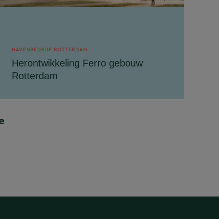
HAVENBEDRIJF ROTTERDAM
Herontwikkeling Ferro gebouw
Rotterdam
Movares (Voorheen TRAJECT ) begeleidt
Havenbedrijf Rotterdam tijdens de
herontwikkeling van gebouw H – Ferro. Dit
e
is een onderdeel van...