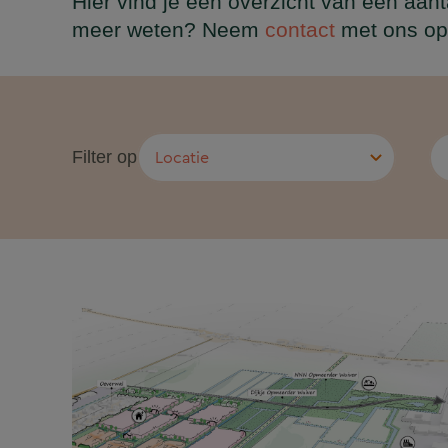
Hier vind je een overzicht van een aant
meer weten? Neem
contact
met ons op 
Filter op