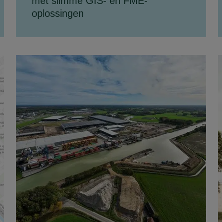
met slimme GIS- en FME-
oplossingen
Bij Movares zetten we onze expertise in GIS
en FME dagelijks in om opdrachtgevers als
Rijkswaterstaat te ondersteunen met
betrouwbare...