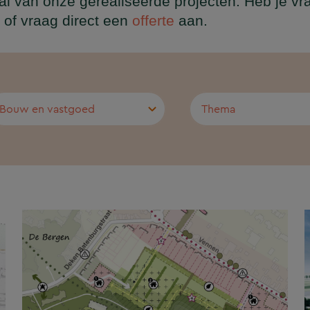
al van onze gerealiseerde projecten. Heb je vra
of vraag direct een
offerte
aan.