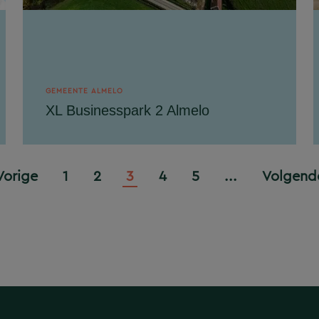
GEMEENTE ALMELO
XL Businesspark 2 Almelo
De gemeente Almelo heeft het voornemen
om een nieuw bedrijventerrein van circa
140 hectare te ontwikkelen: XL
Vorige
1
2
3
4
5
...
Volgend
Businesspark 2 in...