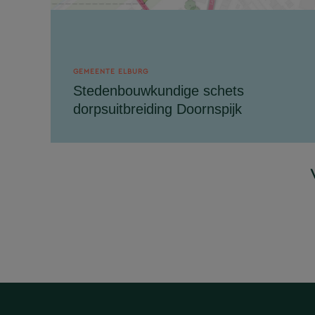
GEMEENTE ELBURG
Stedenbouwkundige schets
dorpsuitbreiding Doornspijk
Movares (voorheen BRO) heeft samen met
HEVO in opdracht van de gemeente Elburg
een stedenbouwkundige schets gemaakt
voor een dorpsuitbreiding...