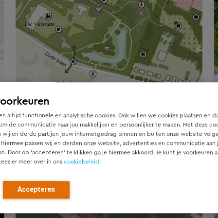
voorkeuren
n altijd functionele en analytische cookies. Ook willen we cookies plaatsen en d
om de communicatie naar jou makkelijker en persoonlijker te maken. Met deze co
 wij en derde partijen jouw internetgedrag binnen en buiten onze website volg
 Hiermee passen wij en derden onze website, advertenties en communicatie aan
an. Door op ‘accepteren’ te klikken ga je hiermee akkoord. Je kunt je voorkeuren a
GEMEENTE DONGEN
Lees er meer over in ons
cookiebeleid
.
Gebiedsvisie De Vennen
De gemeente Dongen staat voor een
Accepteren
woningbouwopgave van 600 woningen.
Uit een locatieonderzoek naar geschikte
bouwlocaties is onder andere het...