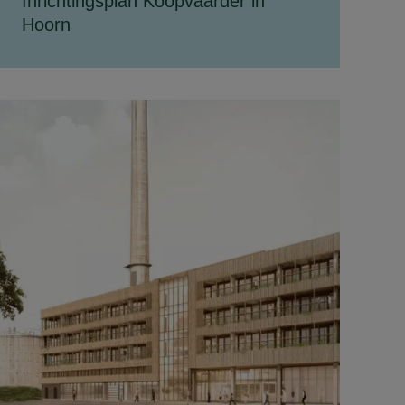
Inrichtingsplan Koopvaarder in
Hoorn
De Koopvaarder in Hoorn is een
kantoorpand dat wordt omgevormd naar
woningen. Het gebouw wordt
verduurzaamd en verdeeld in 26...