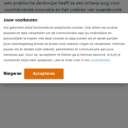
een praktische denkwijze heeft ze een scherp oog voor
voortdurende innovatie en het creëren van waardevolle
toepassingen. Haar sterke communicatievaardigheden,
Jouw voorkeuren
sociale bekwaamheid en gedrevenheid maken haar een
Wij gebruiken altijd functionele en analytische cookies. Ook willen we cookies
meedenkende en oplossingsgerichte professional.
plaatsen en data verzamelen om de communicatie naar jou makkelijker en
Michelle brengt teams samen en realiseert succes in
persoonlijker te maken. Met deze cookies en data kunnen wij en derde partijen
datagedreven projecten.
jouw internetgedrag binnen en buiten onze website volgen en verzamelen. Hiermee
passen wij en derden onze website, advertenties en communicatie aan jouw
interesses aan. Door op ‘accepteren’ te klikken ga je hiermee akkoord. Je kunt je
Projecten
voorkeuren altijd weer aanpassen. Lees er meer over in ons
cookiebeleid
.
Heerhugowaard klimaatadaptief
Weigeren
Accepteren
PHS Den Bosch-Vught