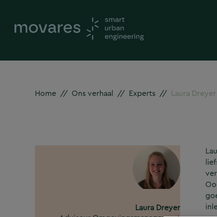
Home
//
Ons verhaal
//
Experts
//
Laura Dreyer
Lau
lie
ver
Ook
goe
inl
Laura Dreyer