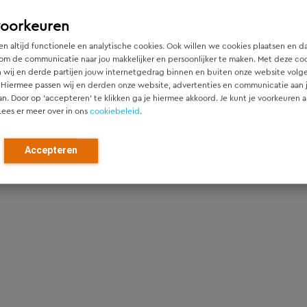
nnisgebieden
voorkeuren
gevingsmanagement en participatie
n altijd functionele en analytische cookies. Ook willen we cookies plaatsen en d
om de communicatie naar jou makkelijker en persoonlijker te maken. Met deze co
 wij en derde partijen jouw internetgedrag binnen en buiten onze website volg
nsten
 Hiermee passen wij en derden onze website, advertenties en communicatie aan
an. Door op ‘accepteren’ te klikken ga je hiermee akkoord. Je kunt je voorkeuren a
gevingswet
Lees er meer over in ons
cookiebeleid
.
Accepteren