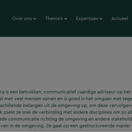
Over ons
Thema’s
Expertises
Actueel
ra is een betrokken, communicatief vaardige adviseur op h
fst met veel mensen samen en is goed in het omgaan met tegen
schillende belangen uit de omgeving op, om deze vervolgens
 zoekt ze snel de verbinding met andere disciplines om zo al
de communicatie richting de omgeving en andere stakeholders
even in de omgeving. Ze gaat op een gestructureerde manier