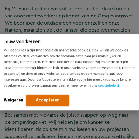
Bij Movares hebben we vol ingezet op het klaarstomen
van onze medewerkers op komst van de Omgevingswet.
We begrijpen de uitdagingen voor onszelf en onze
klanten, maar zien ook de kansen die deze wet met zich
meebrengt. De Omgevingswet biedt ons de
Jouw voorkeuren
gelegenheid om onze werkwijze te vernieuwen,
Wij gebruiken altijd functionele en analytische cookies. Ook willen we cookies
innovatie te omarmen en de leefomgeving beter op
plaatsen en data verzamelen om de communicatie naar jou makkelijker en
elkaar af te stemmen. De wetswijziging stelt ons in staat
persoonlijker te maken. Met deze cookies en data kunnen wij en derde partijen
om nog beter te worden in het leveren van
jouw internetgedrag binnen en buiten onze website volgen en verzamelen. Hiermee
hoogwaardige plannen, strategisch advies en op maat
passen wij en derden onze website, advertenties en communicatie aan jouw
gemaakte diensten en producten.
interesses aan. Door op ‘accepteren’ te klikken ga je hiermee akkoord. Je kunt je
voorkeuren altijd weer aanpassen. Lees er meer over in ons
cookiebeleid
.
Samen klaar voor de toekomst
Weigeren
Accepteren
Zet samen met Movares de juiste stappen op weg naar
de omgevingswet. Wij helpen je om kansen te
identificeren, risico’s te minimaliseren en uw projecten
succesvol te realiseren binnen het vernieuwde wettelijke