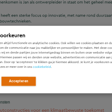
enkomen is Jan als ontwerpleider in staat om het geheel meer
 heeft een sterke focus op innovatie, met name rond duurzaa
 bouwtechnieken.
nnisgebieden
voorkeuren
mputational Design
n altijd functionele en analytische cookies. Ook willen we cookies plaatsen en d
om de communicatie naar jou makkelijker en persoonlijker te maken. Met deze co
 wij en derde partijen jouw internetgedrag binnen en buiten onze website volg
nstructief Ontwerpen & Bouwkunde
 Hiermee passen wij en derden onze website, advertenties en communicatie aan
an. Door op ‘accepteren’ te klikken ga je hiermee akkoord. Je kunt je voorkeuren a
Lees er meer over in ons
cookiebeleid
.
jecten
-betonprinter geeft jaren ‘70 flatgebouwen een nieuw 
Accepteren
etsflat Hengelo
nsten
utconstructies voor een klimaatbewuste toekomst