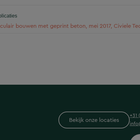
licaties
rculair bouwen met geprint beton, mei 2017, Civiele Te
+31 
Bekijk onze locaties
info