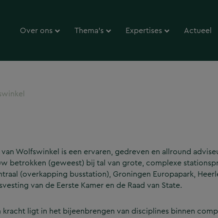
Over ons
Thema’s
Expertises
Actueel
swinkel
 van Wolfswinkel is een ervaren, gedreven en allround advise
w betrokken (geweest) bij tal van grote, complexe statio
traal (overkapping busstation), Groningen Europapark, Heerl
svesting van de Eerste Kamer en de Raad van State.
n kracht ligt in het bijeenbrengen van disciplines binnen compl