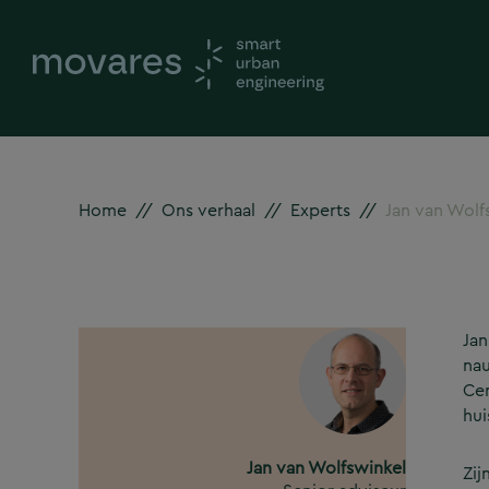
Home
//
Ons verhaal
//
Experts
//
Jan van Wolf
Jan
nau
Cen
hui
Jan van Wolfswinkel
Zij