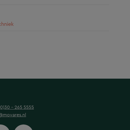
chniek
(0)30 - 265 5555
@movares.nl