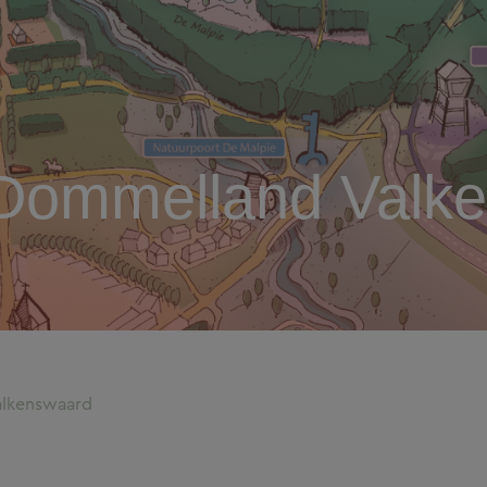
 Dommelland Valk
alkenswaard