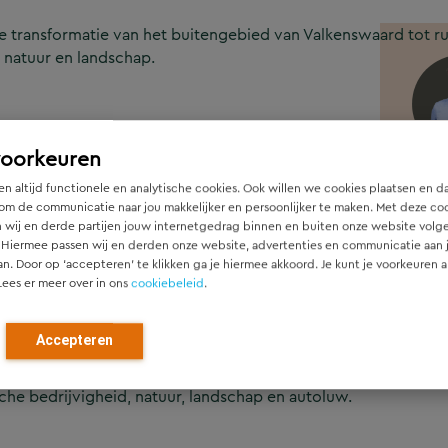
 transformatie van het buitengebied van Valkenswaard tot rui
, natuur en landschap.
voorkeuren
Joris
rsterking. De vrijetijdssector is één van de belangrijkste 
Seni
n altijd functionele en analytische cookies. Ook willen we cookies plaatsen en d
ng van de vrijetijdssector trekt nieuwe bezoekers aan en zo
jori
om de communicatie naar jou makkelijker en persoonlijker te maken. Met deze co
stig vestigingsklimaat, goede concurrentiepositie, en verbin
+31 (
 wij en derde partijen jouw internetgedrag binnen en buiten onze website volg
 Hiermee passen wij en derden onze website, advertenties en communicatie aan
an. Door op ‘accepteren’ te klikken ga je hiermee akkoord. Je kunt je voorkeuren a
Lees er meer over in ons
cookiebeleid
.
tor
Accepteren
 Masterplan Dommelland wordt de vrijetijdssector versterkt 
elkaar verbonden. Dommelland wordt ontwikkeld tot ruimtelij
sche bedrijvigheid, natuur, landschap en autoluw.