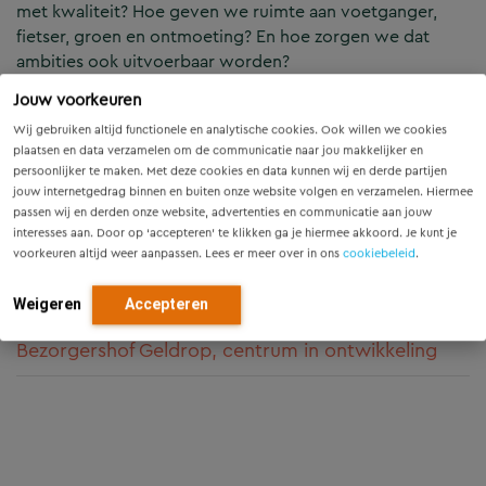
met kwaliteit? Hoe geven we ruimte aan voetganger,
fietser, groen en ontmoeting? En hoe zorgen we dat
ambities ook uitvoerbaar worden?
Jouw voorkeuren
Kennisgebieden
Wij gebruiken altijd functionele en analytische cookies. Ook willen we cookies
Ruimtelijke ontwerpplannen
plaatsen en data verzamelen om de communicatie naar jou makkelijker en
persoonlijker te maken. Met deze cookies en data kunnen wij en derde partijen
jouw internetgedrag binnen en buiten onze website volgen en verzamelen. Hiermee
Stedenbouw en landschap
passen wij en derden onze website, advertenties en communicatie aan jouw
interesses aan. Door op ‘accepteren’ te klikken ga je hiermee akkoord. Je kunt je
Visies & gebiedsontwikkelingen
voorkeuren altijd weer aanpassen. Lees er meer over in ons
cookiebeleid
.
Weigeren
Accepteren
Projecten
Bezorgershof Geldrop, centrum in ontwikkeling