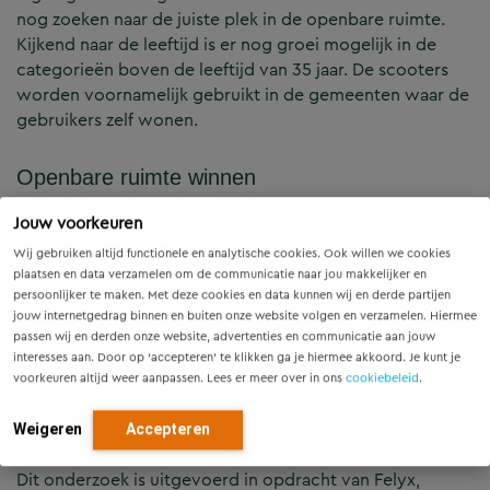
nog zoeken naar de juiste plek in de openbare ruimte.
Kijkend naar de leeftijd is er nog groei mogelijk in de
categorieën boven de leeftijd van 35 jaar. De scooters
worden voornamelijk gebruikt in de gemeenten waar de
gebruikers zelf wonen.
Openbare ruimte winnen
Jouw voorkeuren
Deelscooters hebben in combinatie met andere
Wij gebruiken altijd functionele en analytische cookies. Ook willen we cookies
vervoerwijzen een behoorlijke potentie om openbare
plaatsen en data verzamelen om de communicatie naar jou makkelijker en
ruimte te winnen door het autobezit en -gebruik terug te
persoonlijker te maken. Met deze cookies en data kunnen wij en derde partijen
dringen. Ruimte die gebruikt kan worden voor de andere
jouw internetgedrag binnen en buiten onze website volgen en verzamelen. Hiermee
ruimtelijke opgaven, zoals klimaatadaptatie of
passen wij en derden onze website, advertenties en communicatie aan jouw
interesses aan. Door op ‘accepteren’ te klikken ga je hiermee akkoord. Je kunt je
biodiversiteit.
voorkeuren altijd weer aanpassen. Lees er meer over in ons
cookiebeleid
.
Samenwerking
Weigeren
Accepteren
Dit onderzoek is uitgevoerd in opdracht van Felyx,