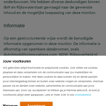
onderbouwen. We hebben diverse deskundigen binnen
I&W en Rijkswaterstaat gevraagd naar de gewenste
inhoud en de mogelijke toepassing van deze monitor.
Informatie
Op een gestructureerde wijze wordt de benodigde
informatie opgenomen in deze monitor. De informatie is
afkomstig van openbare databronnen, zoals
dutchmobilityinnovations.com, NDW, Rijksoverheid.nl,
Google Scholar) en interne (beleids)documenten.
Jouw voorkeuren
Wij gebruiken altijd functionele en analytische cookies. Ook willen we cookies
plaatsen en data verzamelen om de communicatie naar jou makkelijker en
persoonlijker te maken. Met deze cookies en data kunnen wij en derde partijen
jouw internetgedrag binnen en buiten onze website volgen en verzamelen. Hiermee
Projectdetails
passen wij en derden onze website, advertenties en communicatie aan jouw
interesses aan. Door op ‘accepteren’ te klikken ga je hiermee akkoord. Je kunt je
voorkeuren altijd weer aanpassen. Lees er meer over in ons
cookiebeleid
.
Weigeren
Accepteren