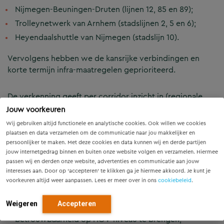
Nijmegen-Beuningen-Druten (lijnen 12, 85 en 89);
Trolleynetwerk van Arnhem (stadslijnen 2, 5 en 6);
Heyendaalshuttle van Nijmegen (stadslijn 10).
Vervolgens hebben we de kansrijke verbindingen en
korte termijn infra-maatregelen geprioriteerd.
De verkenning geeft per corridor inzicht in (regionale
doelstellingen):
Jouw voorkeuren
Wij gebruiken altijd functionele en analytische cookies. Ook willen we cookies
plaatsen en data verzamelen om de communicatie naar jou makkelijker en
de huidige en potentiële (toekomstige)
persoonlijker te maken. Met deze cookies en data kunnen wij en derde partijen
vervoerwaarde;
jouw internetgedrag binnen en buiten onze website volgen en verzamelen. Hiermee
passen wij en derden onze website, advertenties en communicatie aan jouw
de effecten op: economie, onderwijs, arbeidsmarkt en
interesses aan. Door op ‘accepteren’ te klikken ga je hiermee akkoord. Je kunt je
sociale inclusie;
voorkeuren altijd weer aanpassen. Lees er meer over in ons
cookiebeleid
.
vervoerkundige voorstellen op lijnniveau;
Weigeren
Accepteren
(infrastructurele) maatregelen om snelheid en
betrouwbaarheid op HOV-niveau te brengen;