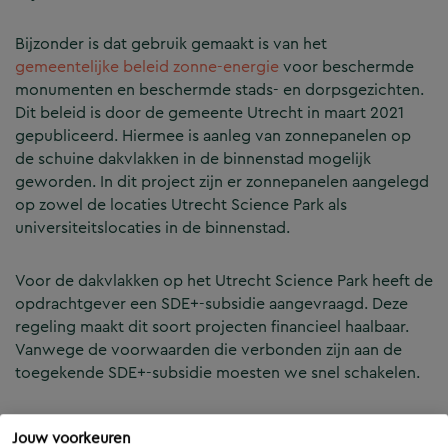
Bijzonder is dat gebruik gemaakt is van het
gemeentelijke beleid zonne-energie
voor beschermde
monumenten en beschermde stads- en dorpsgezichten.
Dit beleid is door de gemeente Utrecht in maart 2021
gepubliceerd. Hiermee is aanleg van zonnepanelen op
de schuine dakvlakken in de binnenstad mogelijk
geworden. In dit project zijn er zonnepanelen aangelegd
op zowel de locaties Utrecht Science Park als
universiteitslocaties in de binnenstad.
Voor de dakvlakken op het Utrecht Science Park heeft de
opdrachtgever een SDE+-subsidie aangevraagd. Deze
regeling maakt dit soort projecten financieel haalbaar.
Vanwege de voorwaarden die verbonden zijn aan de
toegekende SDE+-subsidie moesten we snel schakelen.
Expertise marktpartijen
Jouw voorkeuren