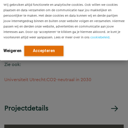
Wij gebruiken altijd functionele en analytische cookies. Ook willen we cookies
Samen met de Universiteit Utrecht hebben we allerlei
plaatsen en data verzamelen om de communicatie naar jou makkelijker en
varianten doorgerekend, goede discussies gevoerd over
persoonlijker te maken. Met deze cookies en data kunnen wij en derde partijen
jouw internetgedrag binnen en buiten onze website volgen en verzamelen. Hiermee
de opbrengstberekening(-en), werkomschrijving en
passen wij en derden onze website, advertenties en communicatie aan jouw
inpassing in de bestaande monitoring omgeving van de
interesses aan. Door op ‘accepteren’ te klikken ga je hiermee akkoord. Je kunt je
beheerafdeling. Door duidelijke randvoorwaarden en
voorkeuren altijd weer aanpassen. Lees er meer over in ons
cookiebeleid
.
kaders te formuleren is maximaal gebruik gemaakt van
de expertise die bij marktpartijen aanwezig is.
Weigeren
Accepteren
Zie ook:
Universiteit Utrecht:CO2-neutraal in 2030
Projectdetails