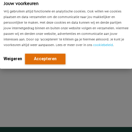
terwijl de ‘winkel’ open blijft, daarin ligt voor Wilbert de
Jouw voorkeuren
grootste uitdaging. Samen met zijn opdrachtgevers
Wij gebruiken altijd functionele en analytische cookies. Ook willen we cookies
komt hij steeds weer tot passende oplossingen voor
plaatsen en data verzamelen om de communicatie naar jou makkelijker en
technisch complexe projecten.
persoonlijker te maken. Met deze cookies en data kunnen wij en derde partijen
jouw internetgedrag binnen en buiten onze website volgen en verzamelen. Hiermee
passen wij en derden onze website, advertenties en communicatie aan jouw
Kennisgebieden
interesses aan. Door op ‘accepteren’ te klikken ga je hiermee akkoord. Je kunt je
voorkeuren altijd weer aanpassen. Lees er meer over in ons
cookiebeleid
.
Energie
Weigeren
Accepteren