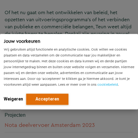
Of het nu gaat om het ontwikkelen van beleid, het
opzetten van uitvoeringsprogramma’s of het verbinden
van publieke en commerciële belangen, Teun weet altijd
de juiste koers te bepalen. Dankzij zijn ervaring in zowel
de publieke als commerciële sector is hij dé schakel die
Jouw voorkeuren
deze werelden soepel met elkaar verbindt.
Wij gebruiken altijd functionele en analytische cookies. Ook willen we cookies
plaatsen en data verzamelen om de communicatie naar jou makkelijker en
persoonlijker te maken. Met deze cookies en data kunnen wij en derde partijen
Zijn enthousiasme, sociale instelling en sterke
jouw internetgedrag binnen en buiten onze website volgen en verzamelen. Hiermee
communicatieve vaardigheden maken hem een
passen wij en derden onze website, advertenties en communicatie aan jouw
gewaardeerde adviseur en een echte teamspeler. Teun
interesses aan. Door op ‘accepteren’ te klikken ga je hiermee akkoord. Je kunt je
denkt in oplossingen, vertaalt ideeën naar concrete
voorkeuren altijd weer aanpassen. Lees er meer over in ons
cookiebeleid
.
acties en weet anderen te inspireren om samen te
werken aan mobiliteit die werkt voor iedereen.
Weigeren
Accepteren
Projecten
Nota deelvervoer Amsterdam 2023