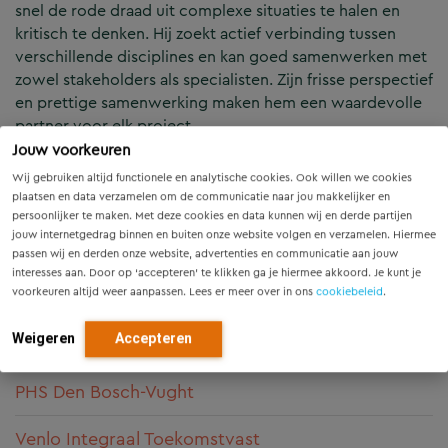
snel de rode draad uit complexe situaties te halen en
kritisch te denken. Hij zoekt actief verbinding tussen
verschillende disciplines en kan goed samenwerken met
zowel stakeholders als specialisten. Zijn frisse perspectief
en prettige samenwerking maken hem een waardevolle
partner voor elk project.
Jouw voorkeuren
Kennisgebieden
Wij gebruiken altijd functionele en analytische cookies. Ook willen we cookies
plaatsen en data verzamelen om de communicatie naar jou makkelijker en
Infrastructuur
persoonlijker te maken. Met deze cookies en data kunnen wij en derde partijen
jouw internetgedrag binnen en buiten onze website volgen en verzamelen. Hiermee
Milieu, Natuur & Klimaat
passen wij en derden onze website, advertenties en communicatie aan jouw
interesses aan. Door op ‘accepteren’ te klikken ga je hiermee akkoord. Je kunt je
voorkeuren altijd weer aanpassen. Lees er meer over in ons
cookiebeleid
.
Planstudie en MER
Weigeren
Accepteren
Projecten
PHS Den Bosch-Vught
Venlo Integraal Toekomstvast