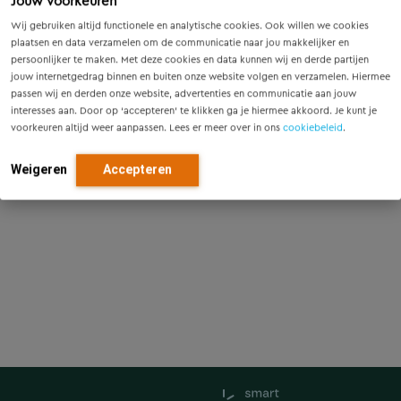
Jouw voorkeuren
disciplines Veiligheid en Gezondheid, Spoorbeveiliging,
Wij gebruiken altijd functionele en analytische cookies. Ook willen we cookies
Ondergrondse Infra en Bouwmanagement en
plaatsen en data verzamelen om de communicatie naar jou makkelijker en
Railverkeerstechnisch Ontwerp. Robert houdt van
persoonlijker te maken. Met deze cookies en data kunnen wij en derde partijen
afspraak is afspraak en heldere communicatie.
jouw internetgedrag binnen en buiten onze website volgen en verzamelen. Hiermee
passen wij en derden onze website, advertenties en communicatie aan jouw
interesses aan. Door op ‘accepteren’ te klikken ga je hiermee akkoord. Je kunt je
voorkeuren altijd weer aanpassen. Lees er meer over in ons
cookiebeleid
.
Weigeren
Accepteren