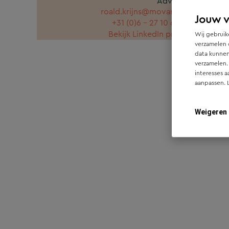
Adviseur
roald.krijns@movares.nl
Jouw 
+31 (0)6 - 27 10 62 97
Bekijk LinkedIn profiel
Wij gebruike
verzamelen 
data kunnen
verzamelen.
interesses a
aanpassen. 
Weigeren