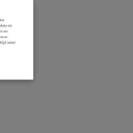
ata
okies en
en en
 jouw
ltijd weer