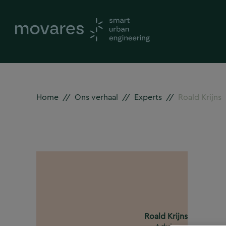
Home
//
Ons verhaal
//
Experts
//
Roald Krijns
Roald Krijns