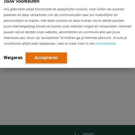
Jouw voorkeuren
implementatietesten en verificatie ervan. Ook is Richard
Wij gebruiken altijd functionele en analytische cookies. Ook willen we cookies
betrokken bij de toepassing van de Europese
plaatsen en data verzamelen om de communicatie naar jou makkelijker en
testbeschrijving van testlaboratoria voor ETCS-
persoonlijker te maken. Met deze cookies en data kunnen wij en derde partijen
systemen. In het verleden was hij intensief betrokken bij
jouw internetgedrag binnen en buiten onze website volgen en verzamelen. Hiermee
energiestudies. Sinds 2018 voert Richard ook
passen wij en derden onze website, advertenties en communicatie aan jouw
interesses aan. Door op ‘accepteren’ te klikken ga je hiermee akkoord. Je kunt je
systeemtesten en baan/trein-integratie testen uit voor
voorkeuren altijd weer aanpassen. Lees er meer over in ons
cookiebeleid
.
het ERTMS-project in Denemarken.
Weigeren
Accepteren