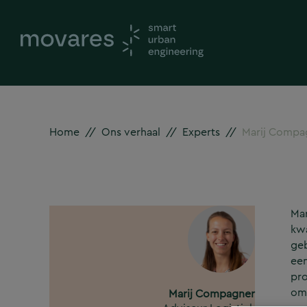
Home
//
Ons verhaal
//
Experts
//
Marij Compa
Mar
kwa
geb
een
pro
om 
Marij Compagner