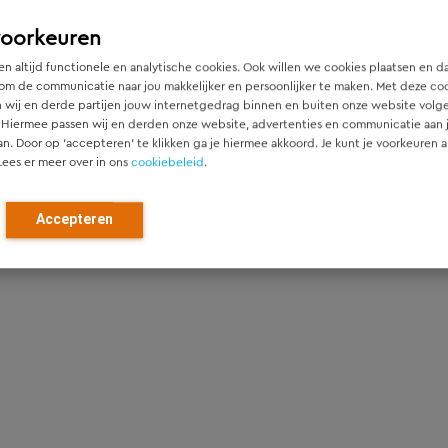
nnisgebieden
voorkeuren
ansitie naar zero-emissie
n altijd functionele en analytische cookies. Ook willen we cookies plaatsen en d
om de communicatie naar jou makkelijker en persoonlijker te maken. Met deze co
 wij en derde partijen jouw internetgedrag binnen en buiten onze website volg
jecten
 Hiermee passen wij en derden onze website, advertenties en communicatie aan
an. Door op ‘accepteren’ te klikken ga je hiermee akkoord. Je kunt je voorkeuren a
gistieke hubvisie Provincie Utrecht
Lees er meer over in ons
cookiebeleid
.
Accepteren