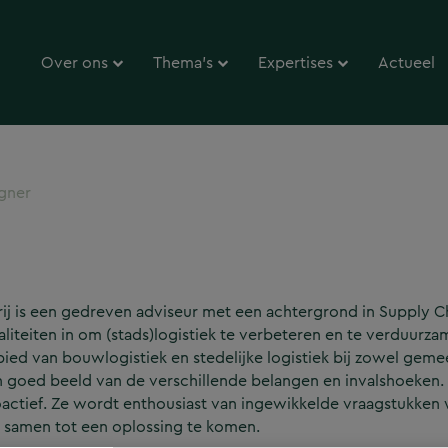
Over ons
Thema’s
Expertises
Actueel
gner
ij is een gedreven adviseur met een achtergrond in Supply Ch
liteiten in om (stads)logistiek te verbeteren en te verduurz
ied van bouwlogistiek en stedelijke logistiek bij zowel geme
 goed beeld van de verschillende belangen en invalshoeken. M
actief. Ze wordt enthousiast van ingewikkelde vraagstukken w
samen tot een oplossing te komen.