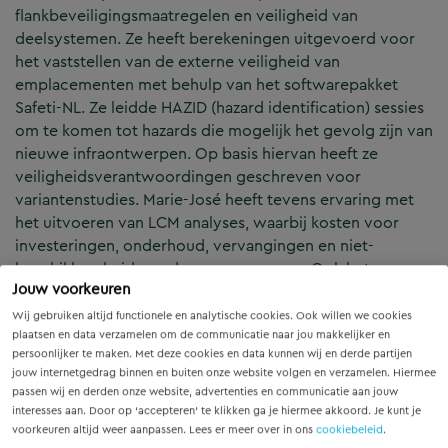
flankbeveiligingsmaatregelen en veiligheid van
deelsystemen. Ze heeft berekeningen uitgevoerd voor
het vaststellen van de externe veiligheid van
emplacementen met behulp van het softwarepakket
Safeti-NL. Ze leidde HAZID (hazard identification) sessies
om te komen tot hazards die mogelijk het gevolg zijn van
nieuwe infraontwerpen. Op basis hiervan heeft ze
veiligheidsverantwoordingen geschreven voor
variantenstudies. Marie-José heeft tevens ervaring met
het uitvoeren van LCM analyses, waarbij kosten voor
investeringen, onderhoud, vervangingen en niet-
beschikbaarheid worden meegenomen. Ook het
Jouw voorkeuren
uitvoeren van risicoanalyses overwegveiligheid voor
openbare overwegen of loop- en overpaden op
Wij gebruiken altijd functionele en analytische cookies. Ook willen we cookies
opstelterreinen volgens de procedure ‘Risicoanalyse en
plaatsen en data verzamelen om de communicatie naar jou makkelijker en
persoonlijker te maken. Met deze cookies en data kunnen wij en derde partijen
risicocompensatie overwegveiligheid bij wijzigingen’
jouw internetgedrag binnen en buiten onze website volgen en verzamelen. Hiermee
van ProRail (PRC00200) kan aan haar toevertrouwd
passen wij en derden onze website, advertenties en communicatie aan jouw
worden.
interesses aan. Door op ‘accepteren’ te klikken ga je hiermee akkoord. Je kunt je
voorkeuren altijd weer aanpassen. Lees er meer over in ons
cookiebeleid
.