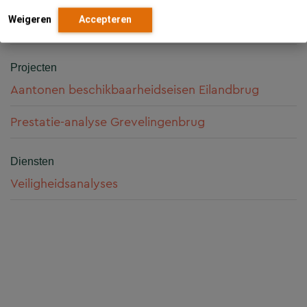
Kennisgebieden
Weigeren
Accepteren
Veiligheidsmanagement en RAMS
Projecten
Aantonen beschikbaarheidseisen Eilandbrug
Prestatie-analyse Grevelingenbrug
Diensten
Veiligheidsanalyses