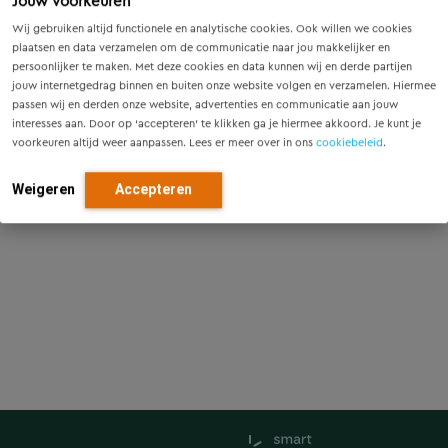
Jouw voorkeuren
contracten waarbij hij zijn vaardigheid in Relatics heeft
Wij gebruiken altijd functionele en analytische cookies. Ook willen we cookies
ontwikkeld. Kenmerkend voor Luuk is zijn kritische,
plaatsen en data verzamelen om de communicatie naar jou makkelijker en
analytische blik waarmee hij uitdagingen binnen
persoonlijker te maken. Met deze cookies en data kunnen wij en derde partijen
organisaties snel doorvertaalt in een heldere opgave. Die
jouw internetgedrag binnen en buiten onze website volgen en verzamelen. Hiermee
opgave pakt hij vervolgens projectmatig aan, waarbij hij
passen wij en derden onze website, advertenties en communicatie aan jouw
zichzelf bewijst als een conceptueel denker met gevoel
interesses aan. Door op ‘accepteren’ te klikken ga je hiermee akkoord. Je kunt je
voorkeuren altijd weer aanpassen. Lees er meer over in ons
cookiebeleid
.
voor zijn omgeving.
Weigeren
Accepteren