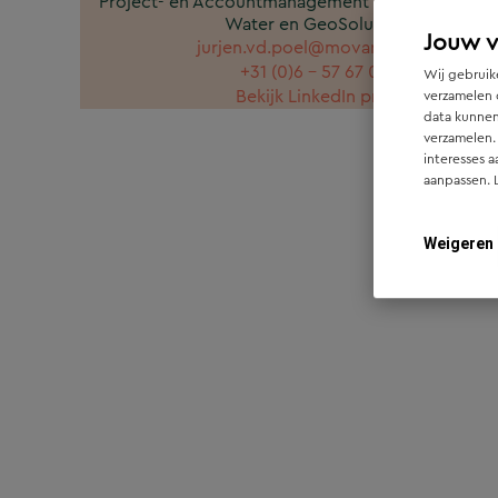
Project- en Accountmanagement Infra,
Water en GeoSolutions
Jouw 
jurjen.vd.poel@movares.nl
+31 (0)6 - 57 67 09 22
Wij gebruike
Bekijk LinkedIn profiel
verzamelen 
data kunnen
verzamelen.
interesses a
aanpassen. 
Weigeren