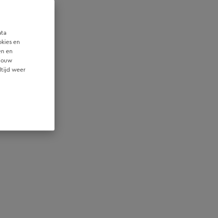
ata
okies en
en en
 jouw
ltijd weer