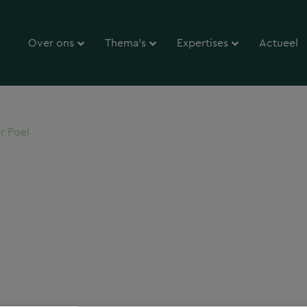
Over ons
Thema’s
Expertises
Actueel
r Poel