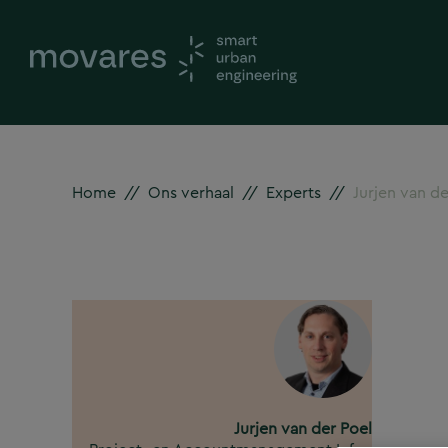
Home
//
Ons verhaal
//
Experts
//
Jurjen van de
Jurjen van der Poel