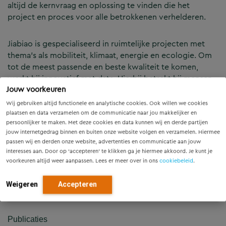
altijd de kernvraag en oplossing te vinden die het
project en proces voor alle betrokkenen verhelderen.
Jiabiao is gespecialiseerd in ruimtelijke projecten met
thema’s als mobiliteit, klimaat, energie en ecologie. Om
tot de meest passende en beste kwaliteit te komen,
werkt hij innovatief met data. Hierbij betrekt hij mensen
Jouw voorkeuren
uit verschillende disciplines en werkt nauw samen met
de diverse stakeholders. Zo zet hij zich in om een
Wij gebruiken altijd functionele en analytische cookies. Ook willen we cookies
bijdrage te leveren aan een leefbare, bereikbare en
plaatsen en data verzamelen om de communicatie naar jou makkelijker en
persoonlijker te maken. Met deze cookies en data kunnen wij en derde partijen
duurzame toekomst.
jouw internetgedrag binnen en buiten onze website volgen en verzamelen. Hiermee
passen wij en derden onze website, advertenties en communicatie aan jouw
Kennisgebieden
interesses aan. Door op ‘accepteren’ te klikken ga je hiermee akkoord. Je kunt je
voorkeuren altijd weer aanpassen. Lees er meer over in ons
cookiebeleid
.
Milieu, Natuur & Klimaat
Weigeren
Accepteren
Stedenbouw en landschap
Publicaties