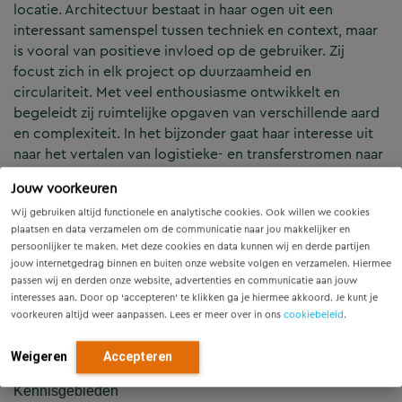
locatie. Architectuur bestaat in haar ogen uit een
interessant samenspel tussen techniek en context, maar
is vooral van positieve invloed op de gebruiker. Zij
focust zich in elk project op duurzaamheid en
circulariteit. Met veel enthousiasme ontwikkelt en
begeleidt zij ruimtelijke opgaven van verschillende aard
en complexiteit. In het bijzonder gaat haar interesse uit
naar het vertalen van logistieke- en transferstromen naar
een duidelijke organisatie. Zo heeft zij onder andere
Jouw voorkeuren
gewerkt aan verschillende verkeers- en bediencentrales,
stations, fietsenstallingen, bruggen en de verbouwing
Wij gebruiken altijd functionele en analytische cookies. Ook willen we cookies
plaatsen en data verzamelen om de communicatie naar jou makkelijker en
van een rijksmonument. Ze stuurt multidisciplinaire
persoonlijker te maken. Met deze cookies en data kunnen wij en derde partijen
teams aan en weet gedragen projecten neer te zetten
jouw internetgedrag binnen en buiten onze website volgen en verzamelen. Hiermee
waarin de gezamenlijke ambitie van verschillende
passen wij en derden onze website, advertenties en communicatie aan jouw
betrokkenen tot uiting komt.
interesses aan. Door op ‘accepteren’ te klikken ga je hiermee akkoord. Je kunt je
voorkeuren altijd weer aanpassen. Lees er meer over in ons
cookiebeleid
.
Lees ook
dit nieuwsbericht
over station Uitgeest
Weigeren
Accepteren
Kennisgebieden